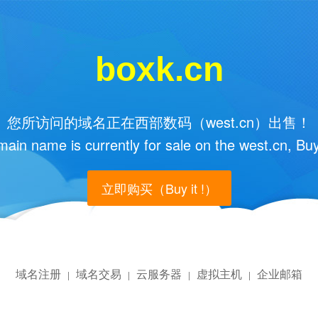
boxk.cn
您所访问的域名正在西部数码（west.cn）出售！
main name is currently for sale on the west.cn, Buy
立即购买（Buy it !）
域名注册
域名交易
云服务器
虚拟主机
企业邮箱
|
|
|
|